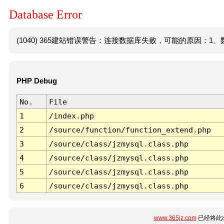
Database Error
(1040) 365建站错误警告：连接数据库失败，可能的原因：1、数
PHP Debug
No.
File
1
/index.php
2
/source/function/function_extend.php
3
/source/class/jzmysql.class.php
4
/source/class/jzmysql.class.php
5
/source/class/jzmysql.class.php
6
/source/class/jzmysql.class.php
www.365jz.com
已经将此