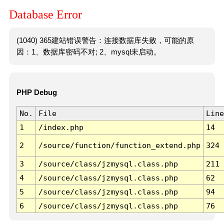
Database Error
(1040) 365建站错误警告：连接数据库失败，可能的原
因：1、数据库密码不对; 2、mysql未启动。
PHP Debug
No.
File
Line
1
/index.php
14
2
/source/function/function_extend.php
324
3
/source/class/jzmysql.class.php
211
4
/source/class/jzmysql.class.php
62
5
/source/class/jzmysql.class.php
94
6
/source/class/jzmysql.class.php
76