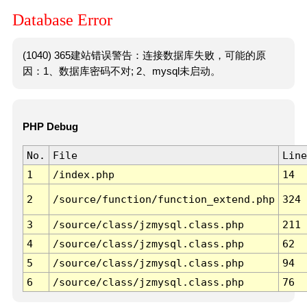
Database Error
(1040) 365建站错误警告：连接数据库失败，可能的原
因：1、数据库密码不对; 2、mysql未启动。
PHP Debug
No.
File
Line
1
/index.php
14
2
/source/function/function_extend.php
324
3
/source/class/jzmysql.class.php
211
4
/source/class/jzmysql.class.php
62
5
/source/class/jzmysql.class.php
94
6
/source/class/jzmysql.class.php
76