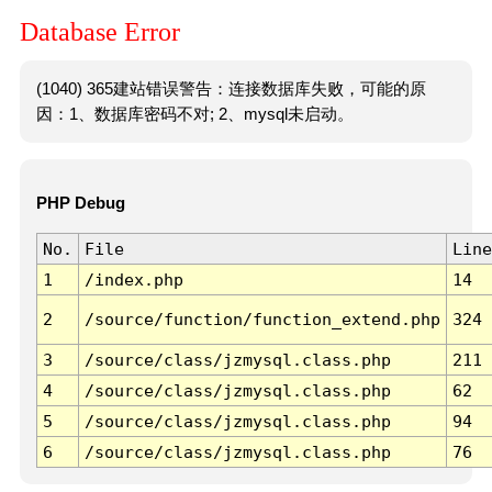
Database Error
(1040) 365建站错误警告：连接数据库失败，可能的原
因：1、数据库密码不对; 2、mysql未启动。
PHP Debug
No.
File
Line
1
/index.php
14
2
/source/function/function_extend.php
324
3
/source/class/jzmysql.class.php
211
4
/source/class/jzmysql.class.php
62
5
/source/class/jzmysql.class.php
94
6
/source/class/jzmysql.class.php
76