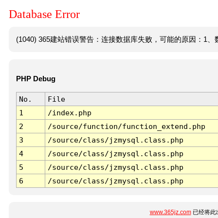
Database Error
(1040) 365建站错误警告：连接数据库失败，可能的原因：1、数
PHP Debug
No.
File
1
/index.php
2
/source/function/function_extend.php
3
/source/class/jzmysql.class.php
4
/source/class/jzmysql.class.php
5
/source/class/jzmysql.class.php
6
/source/class/jzmysql.class.php
www.365jz.com
已经将此