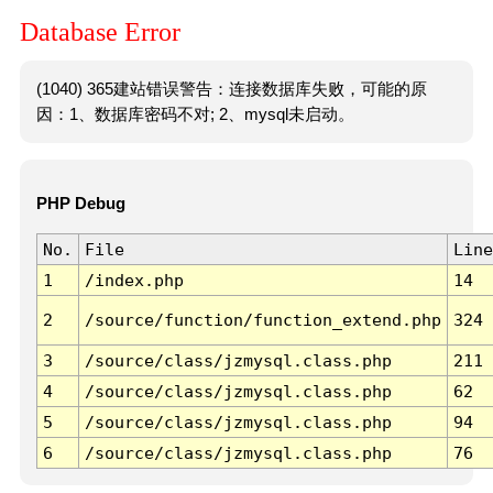
Database Error
(1040) 365建站错误警告：连接数据库失败，可能的原
因：1、数据库密码不对; 2、mysql未启动。
PHP Debug
No.
File
Line
1
/index.php
14
2
/source/function/function_extend.php
324
3
/source/class/jzmysql.class.php
211
4
/source/class/jzmysql.class.php
62
5
/source/class/jzmysql.class.php
94
6
/source/class/jzmysql.class.php
76