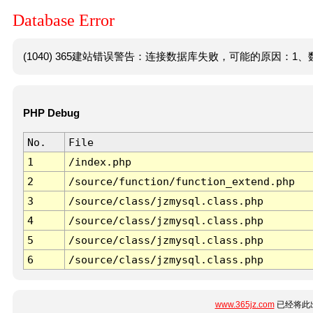
Database Error
(1040) 365建站错误警告：连接数据库失败，可能的原因：1、数
PHP Debug
No.
File
1
/index.php
2
/source/function/function_extend.php
3
/source/class/jzmysql.class.php
4
/source/class/jzmysql.class.php
5
/source/class/jzmysql.class.php
6
/source/class/jzmysql.class.php
www.365jz.com
已经将此