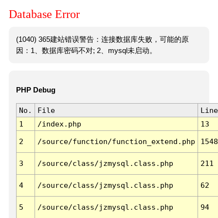
Database Error
(1040) 365建站错误警告：连接数据库失败，可能的原
因：1、数据库密码不对; 2、mysql未启动。
PHP Debug
No.
File
Line
1
/index.php
13
2
/source/function/function_extend.php
1548
3
/source/class/jzmysql.class.php
211
4
/source/class/jzmysql.class.php
62
5
/source/class/jzmysql.class.php
94