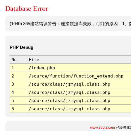
Database Error
(1040) 365建站错误警告：连接数据库失败，可能的原因：1、数
PHP Debug
No.
File
1
/index.php
2
/source/function/function_extend.php
3
/source/class/jzmysql.class.php
4
/source/class/jzmysql.class.php
5
/source/class/jzmysql.class.php
6
/source/class/jzmysql.class.php
www.365jz.com
已经将此